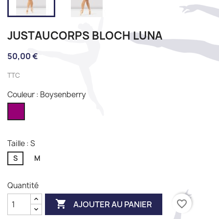
JUSTAUCORPS BLOCH LUNA
50,00 €
TTC
Couleur : Boysenberry
Boysenberry
Taille : S
S
M
Quantité

favorite_border
AJOUTER AU PANIER