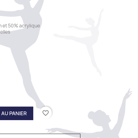
 et 50% acrylique
elles
favorite_border
 AU PANIER