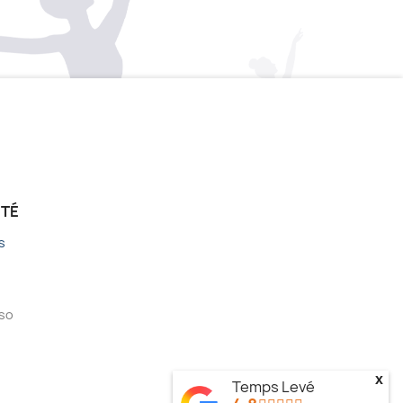
ÉTÉ
s
sso
x
Temps Levé