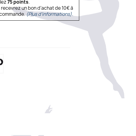
ulez
75
points
.
s recevrez un bon d’achat de 10€ à
ne commande.
(Plus d'informations).