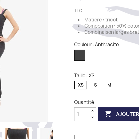
TTC
Matière : tricot
Composition : 50% coton
Combinaison larges bret
Couleur : Anthracite
Anthracite
Taille : XS
XS
S
M
Quantité

AJOUTER