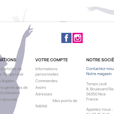
Facebook
Instagram
MATIONS
VOTRE COMPTE
NOTRE SOCI
Contactez-nou
 d'articles de
Informations
Notre magasin
ar Temps Levé
personnelles
 légales
Commandes
Temps Levé
ns générales de
Avoirs
8, Boulevard Ri
d'utilisation
Adresses
06300 Nice
France
 sécurisé
Mes points de
fidélité
Appelez-nous :
s