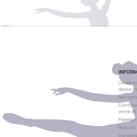
INFOR
Livraison
danse p
Mentions
Conditio
vente et 
Paiement
Retours
A propo