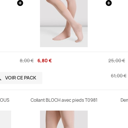
8,00 €
6,80 €
25,00 €
61,00 €
VOIR CE PACK

VOUS
Collant BLOCH avec pieds T0981
Dem