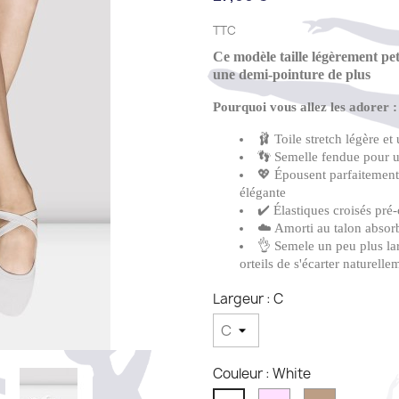
TTC
Ce modèle taille légèrement pet
une demi-pointure de plus
Pourquoi vous allez les adorer :
🩰 Toile stretch légère et 
👣 Semelle fendue pour un
💖 Épousent parfaitement 
élégante
✔️ Élastiques croisés pr
☁️ Amorti au talon absor
👌 Semele un peu plus lar
orteils de s'écarter naturell
Largeur : C
Couleur : White
Pink
Sand
White