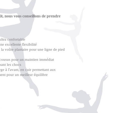
it, nous vous conseillons de prendre
ultra confortable
e excellente flexibilité
la voûte plantaire pour une ligne de pied
é-cousus pour un maintien immédiat
bant les chocs
ge à l'avant, en cuir permettant aux
ement pour un meilleur équilibre