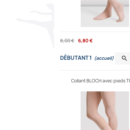
8,00 €
6,80 €
DÉBUTANT 1

(accueil)
Collant BLOCH avec pieds T