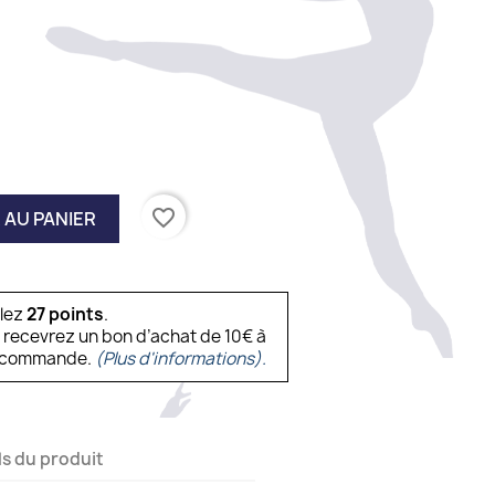
favorite_border
 AU PANIER
ulez
27
points
.
s recevrez un bon d’achat de 10€ à
ne commande.
(Plus d'informations).
ls du produit