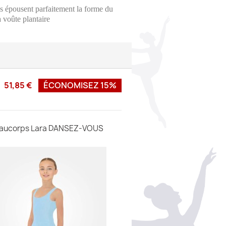
es épousent parfaitement la forme du
a voûte plantaire
51,85 €
ÉCONOMISEZ 15%
taucorps Lara DANSEZ-VOUS