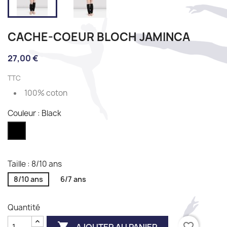
CACHE-COEUR BLOCH JAMINCA
27,00 €
TTC
100% coton
Couleur : Black
Black
Taille : 8/10 ans
8/10 ans
6/7 ans
Quantité

favorite_border
AJOUTER AU PANIER