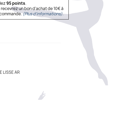
ulez
95
points
.
s recevrez un bon d’achat de 10€ à
ne commande.
(Plus d'informations).
 LISSE AR