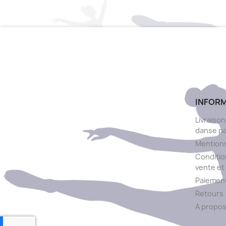
INFOR
Livraison
danse p
Mentions
Conditio
vente et 
Paiement
Retours
A propo