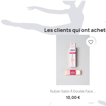
Les clients qui ont ache
favorite_border
Aperçu rapide

Ruban Satin À Double Face...
10,00 €