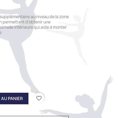
 supplémentaire au niveau de la zone
 en permettant d'obtenir une
semelle intérieure qui aide à monter
s
favorite_border
 AU PANIER