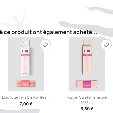
té ce produit ont également acheté...
favorite_border
favorite_border
Aperçu rapide
Aperçu rapide


Elastique Invisible Pointes...
Ruban Stretch Invisible
BLOCH
7,00 €
9,50 €