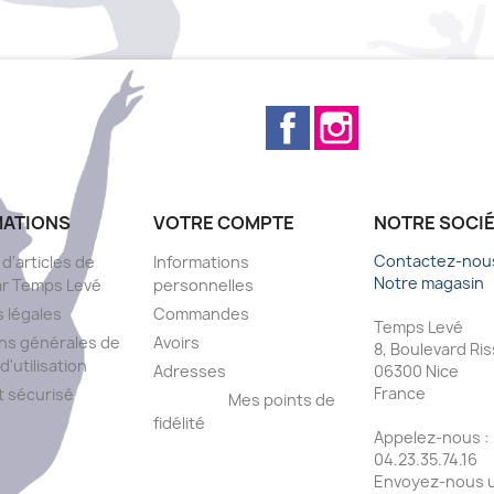
Facebook
Instagram
MATIONS
VOTRE COMPTE
NOTRE SOCI
Contactez-nou
 d'articles de
Informations
Notre magasin
ar Temps Levé
personnelles
 légales
Commandes
Temps Levé
ns générales de
Avoirs
8, Boulevard Ri
d'utilisation
Adresses
06300 Nice
France
 sécurisé
Mes points de
fidélité
Appelez-nous :
s
04.23.35.74.16
Envoyez-nous u