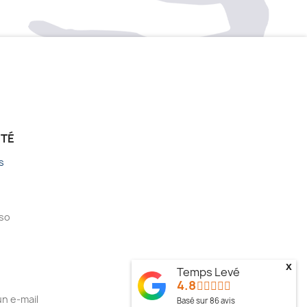
ÉTÉ
s
sso
x
Temps Levé
4.8
n e-mail
Basé sur
86
avis