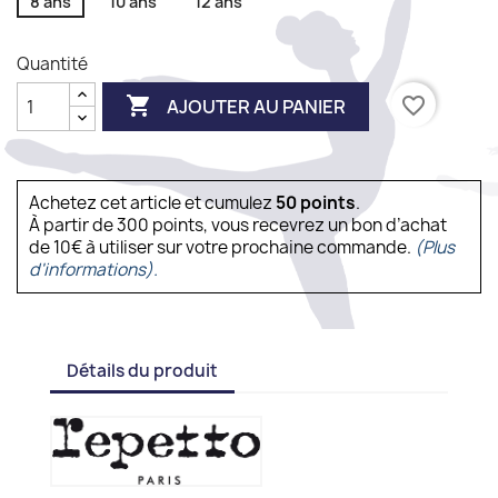
8 ans
10 ans
12 ans
Quantité

favorite_border
AJOUTER AU PANIER
Achetez cet article et cumulez
50
points
.
À partir de 300 points, vous recevrez un bon d’achat
de 10€ à utiliser sur votre prochaine commande.
(Plus
d'informations).
Détails du produit