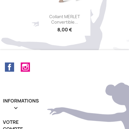
Aperçu rapide

Collant MERLET
Convertible...
8,00 €
Facebook
Instagram
INFORMATIONS

VOTRE
COMPTE