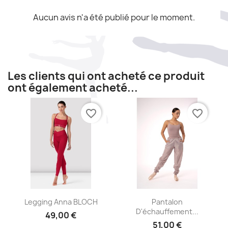
Aucun avis n'a été publié pour le moment.
Les clients qui ont acheté ce produit
ont également acheté...
favorite_border
favorite_border
Aperçu rapide
Aperçu rapide


Legging Anna BLOCH
Pantalon
D'échauffement...
49,00 €
51,00 €