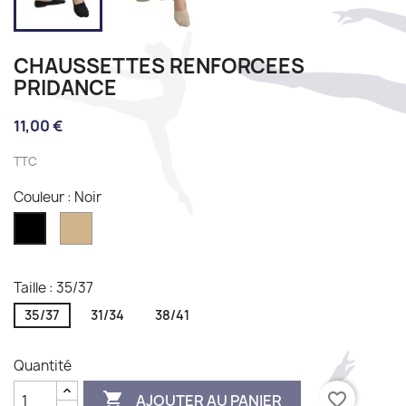
CHAUSSETTES RENFORCEES
PRIDANCE
11,00 €
TTC
Couleur : Noir
Nude
Noir
Taille : 35/37
35/37
31/34
38/41
Quantité

favorite_border
AJOUTER AU PANIER