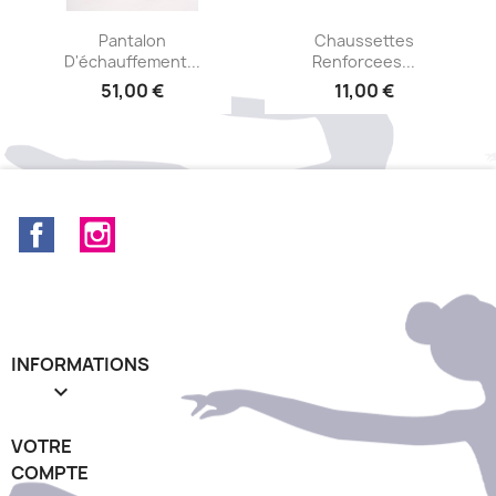
Aperçu rapide
Aperçu rapide


Pantalon
Chaussettes
D'échauffement...
Renforcees...
51,00 €
11,00 €
Facebook
Instagram
INFORMATIONS

VOTRE
COMPTE