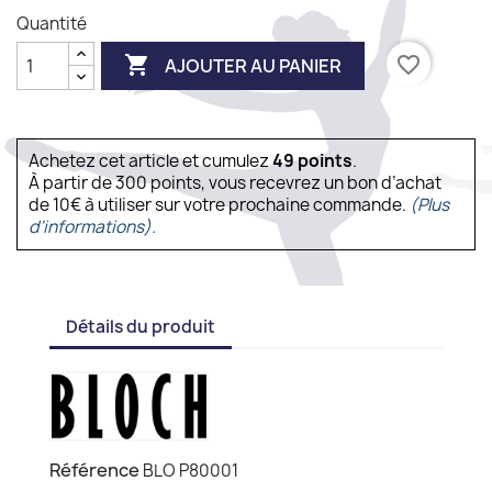
Quantité

favorite_border
AJOUTER AU PANIER
Achetez cet article et cumulez
49
points
.
À partir de 300 points, vous recevrez un bon d’achat
de 10€ à utiliser sur votre prochaine commande.
(Plus
d'informations).
Détails du produit
Référence
BLO P80001