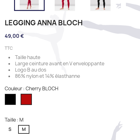
LEGGING ANNA BLOCH
49,00 €
TTC
Taille haute
Large ceinture avant en V enveloppante
Logo B au dos
86% nylon et 14% élasthanne
Couleur : Cherry BLOCH
Black
Cherry
BLOCH
Taille : M
S
M