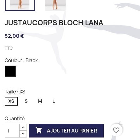
JUSTAUCORPS BLOCH LANA
52,00 €
TTC
Couleur : Black
Black
Taille : XS
XS
S
M
L
Quantité

favorite_border
AJOUTER AU PANIER