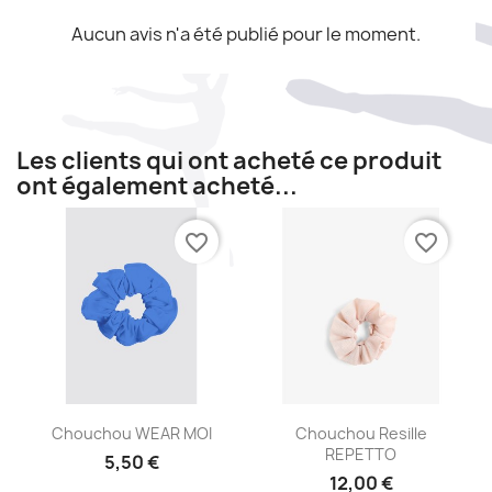
Aucun avis n'a été publié pour le moment.
Les clients qui ont acheté ce produit
ont également acheté...
favorite_border
favorite_border
Aperçu rapide
Aperçu rapide


Chouchou WEAR MOI
Chouchou Resille
REPETTO
5,50 €
12,00 €