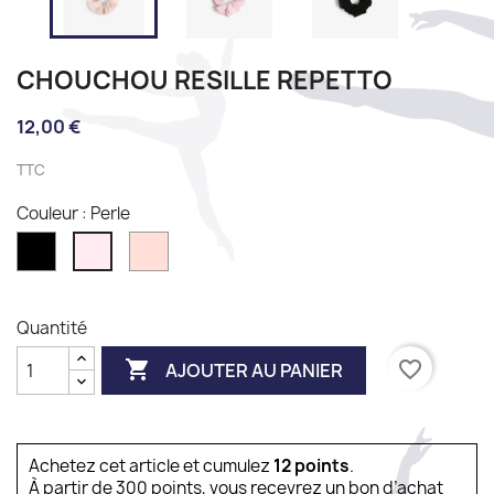
CHOUCHOU RESILLE REPETTO
12,00 €
TTC
Couleur : Perle
Noir
Rose
Perle
tendresse
Quantité

favorite_border
AJOUTER AU PANIER
Achetez cet article et cumulez
12
points
.
À partir de 300 points, vous recevrez un bon d’achat