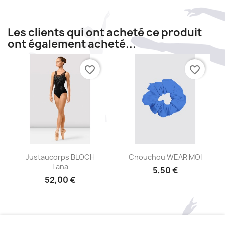
Les clients qui ont acheté ce produit
ont également acheté...
favorite_border
favorite_border
Aperçu rapide
Aperçu rapide


Justaucorps BLOCH
Chouchou WEAR MOI
Lana
5,50 €
52,00 €
+16